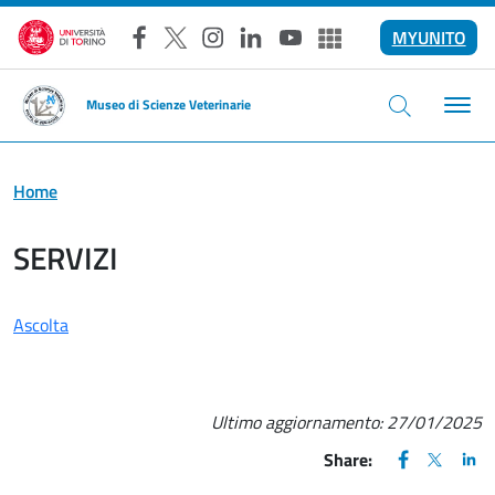
Salta al contenuto principale
MYUNITO
Facebook
X
Instagram
LinkedIn
YouTube
Altri social
Museo di Scienze Veterinarie
Home
SERVIZI
Ascolta
Ultimo aggiornamento:
27/01/2025
FACEBOOK
(apre una nu
X
(apre un
LIN
(ap
Share: